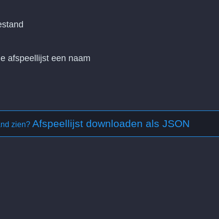
estand
 afspeellijst een naam
Afspeellijst downloaden als JSON
and zien?