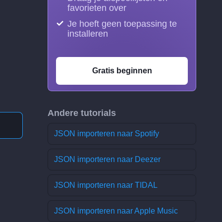
favorieten over
Je hoeft geen toepassing te
installeren
Gratis beginnen
Andere tutorials
JSON importeren naar Spotify
JSON importeren naar Deezer
JSON importeren naar TIDAL
JSON importeren naar Apple Music