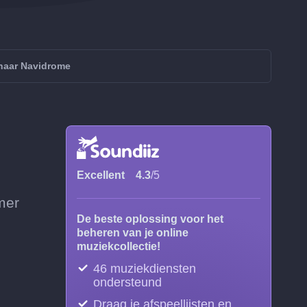
naar Navidrome
Excellent
4.3
/5
mer
De beste oplossing voor het
beheren van je online
muziekcollectie!
46 muziekdiensten
ondersteund
Draag je afspeellijsten en