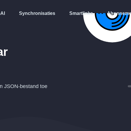
-AI
Synchronisaties
Smartlinks
Abonneme
ar
en
JSON
-bestand toe