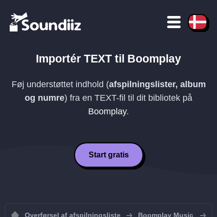
Importér
TEXT
til
Boomplay
Føj understøttet indhold (
afspilningslister, album
og numre
) fra en
TEXT
-fil til dit bibliotek på
Boomplay
.
Start gratis
Overførsel af afspilningsliste
Boomplay Music
I