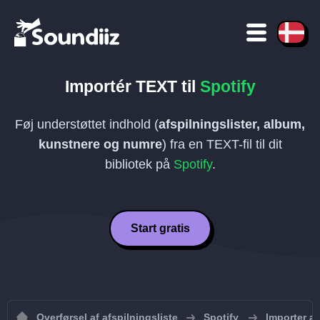
Importér
TEXT
til
Spotify
Føj understøttet indhold (
afspilningslister, album,
kunstnere og numre
) fra en
TEXT
-fil til dit
bibliotek på
Spotify
.
Start gratis
Overførsel af afspilningsliste
Spotify
Importer af