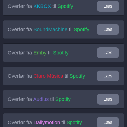
Overfør fra
KKBOX
til
Spotify
Læs
Overfør fra
SoundMachine
til
Spotify
Læs
Overfør fra
Emby
til
Spotify
Læs
Overfør fra
Claro Música
til
Spotify
Læs
Overfør fra
Audius
til
Spotify
Læs
Overfør fra
Dailymotion
til
Spotify
Læs