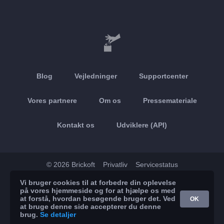
Blog
Vejledninger
Supportcenter
Vores partnere
Om os
Pressemateriale
Kontakt os
Udviklere (API)
© 2026 Brickoft
Privatliv
Servicestatus
Vi bruger cookies til at forbedre din oplevelse
App Store
Google Play
på vores hjemmeside og for at hjælpe os med
at forstå, hvordan besøgende bruger det. Ved
OK
at bruge denne side accepterer du denne
brug.
Se detaljer