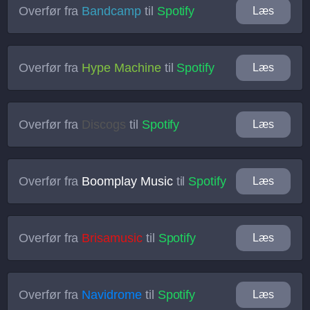
Overfør fra
Bandcamp
til
Spotify
Læs
Overfør fra
Hype Machine
til
Spotify
Læs
Overfør fra
Discogs
til
Spotify
Læs
Overfør fra
Boomplay Music
til
Spotify
Læs
Overfør fra
Brisamusic
til
Spotify
Læs
Overfør fra
Navidrome
til
Spotify
Læs