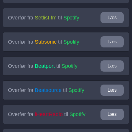
Overfør fra
Setlist.fm
til
Spotify
Læs
Overfør fra
Subsonic
til
Spotify
Læs
Overfør fra
Beatport
til
Spotify
Læs
Overfør fra
Beatsource
til
Spotify
Læs
Overfør fra
iHeartRadio
til
Spotify
Læs