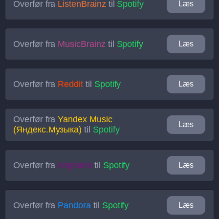
Overfør fra
ListenBrainz
til
Spotify
Læs
Overfør fra
MusicBrainz
til
Spotify
Læs
Overfør fra
Reddit
til
Spotify
Læs
Overfør fra
Yandex Music
Læs
(Яндекс.Музыка)
til
Spotify
Overfør fra
Anghami
til
Spotify
Læs
Overfør fra
Pandora
til
Spotify
Læs