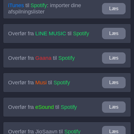
iTunes
til
Spotify
: importer dine
Læs
afspilningslister
Overfør fra
LINE MUSIC
til
Spotify
Læs
Overfør fra
Gaana
til
Spotify
Læs
Overfør fra
Musi
til
Spotify
Læs
Overfør fra
eSound
til
Spotify
Læs
Overfør fra
JioSaavn
til
Spotify
Læs