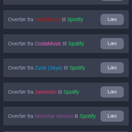
Overfør fra
Hearthis.at
til
Spotify
Læs
Overfør fra
CodaMusic
til
Spotify
Læs
Overfør fra
Zvuk (Звук)
til
Spotify
Læs
Overfør fra
Jamendo
til
Spotify
Læs
Overfør fra
Movistar Música
til
Spotify
Læs