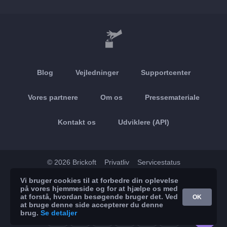
Blog
Vejledninger
Supportcenter
Vores partnere
Om os
Pressemateriale
Kontakt os
Udviklere (API)
© 2026 Brickoft
Privatliv
Servicestatus
Vi bruger cookies til at forbedre din oplevelse
App Store
Google Play
på vores hjemmeside og for at hjælpe os med
at forstå, hvordan besøgende bruger det. Ved
OK
at bruge denne side accepterer du denne
brug.
Se detaljer