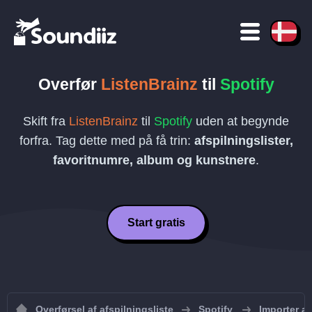
Overfør
ListenBrainz
til
Spotify
Skift fra
ListenBrainz
til
Spotify
uden at begynde
forfra. Tag dette med på få trin:
afspilningslister,
favoritnumre, album og kunstnere
.
Start gratis
Overførsel af afspilningsliste
Spotify
Importer af