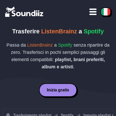
Trasferire
ListenBrainz
a
Spotify
Passa da
ListenBrainz
a
Spotify
senza ripartire da
zero. Trasferisci in pochi semplici passaggi gli
elementi compatibili:
playlist, brani preferiti,
album e artisti
.
Inizia gratis
Trasferimento playlist
Spotify
Importa playlist s