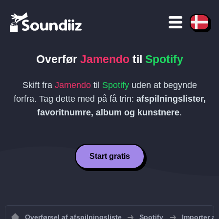
Overfør
Jamendo
til
Spotify
Skift fra
Jamendo
til
Spotify
uden at begynde
forfra. Tag dette med på få trin:
afspilningslister,
favoritnumre, album og kunstnere
.
Start gratis
Overførsel af afspilningsliste
Spotify
Importer af