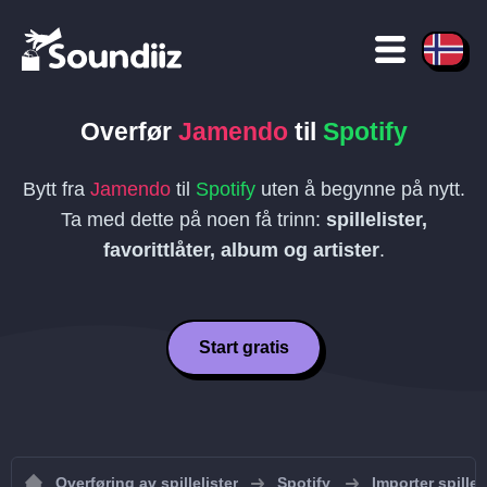
Overfør
Jamendo
til
Spotify
Bytt fra
Jamendo
til
Spotify
uten å begynne på nytt.
Ta med dette på noen få trinn:
spillelister,
favorittlåter, album og artister
.
Start gratis
Overføring av spillelister
Spotify
Importer spilleli