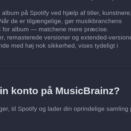
lbum på Spotify ved hjælp af titler, kunstnere
 Når de er tilgængelige, gør musikbranchens
 for album — matchene mere præcise.
ner, remasterede versioner og extended-version
finde med høj nok sikkerhed, vises tydeligt i
 min konto på MusicBrainz?
r, til Spotify og lader din oprindelige samling