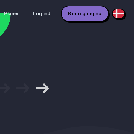
Planer
Log ind
Kom i gang nu