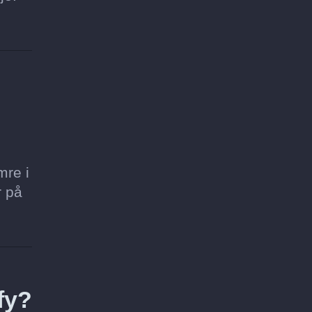
mre i
r på
fy?