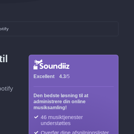
otify
il
Excellent
4.3
/5
otify
Den bedste løsning til at
administrere din online
musiksamling!
46 musiktjenester
understøttes
Overfør dine afspilningslister