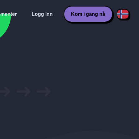
menter
Logg inn
Kom i gang nå