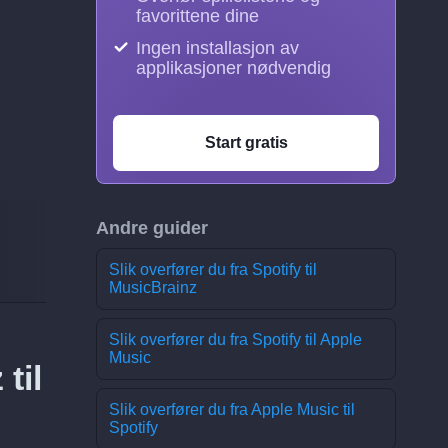
favorittene dine
Ingen installasjon av
applikasjoner nødvendig
Start gratis
Andre guider
Slik overfører du fra Spotify til
MusicBrainz
Slik overfører du fra Spotify til Apple
Music
til
Slik overfører du fra Apple Music til
Spotify