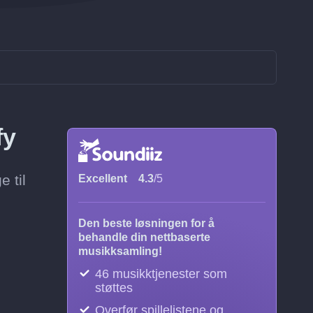
fy
e til
Excellent
4.3
/5
Den beste løsningen for å
behandle din nettbaserte
musikksamling!
46 musikktjenester som
støttes
Overfør spillelistene og