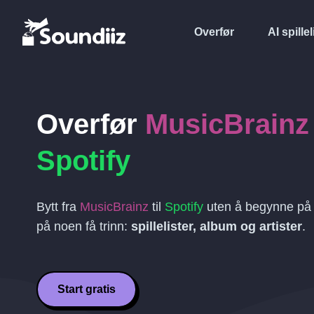
Overfør
AI spillel
Overfør
MusicBrainz
Spotify
Bytt fra
MusicBrainz
til
Spotify
uten å begynne på 
på noen få trinn:
spillelister, album og artister
.
Start gratis