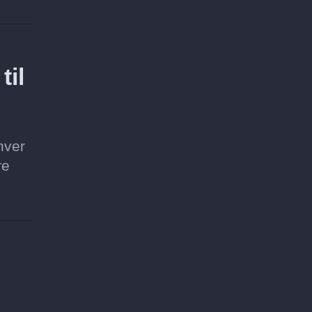
til
hver
re