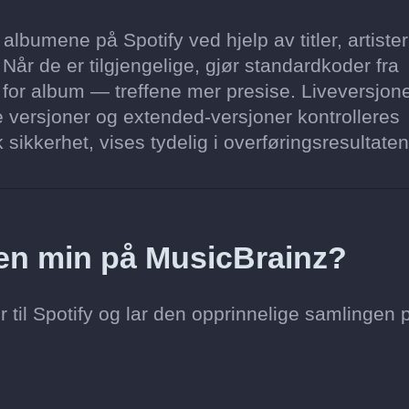
bumene på Spotify ved hjelp av titler, artister
Når de er tilgjengelige, gjør standardkoder fra
or album — treffene mer presise. Liveversjone
e versjoner og extended-versjoner kontrolleres
 sikkerhet, vises tydelig i overføringsresultaten
toen min på MusicBrainz?
 til Spotify og lar den opprinnelige samlingen 