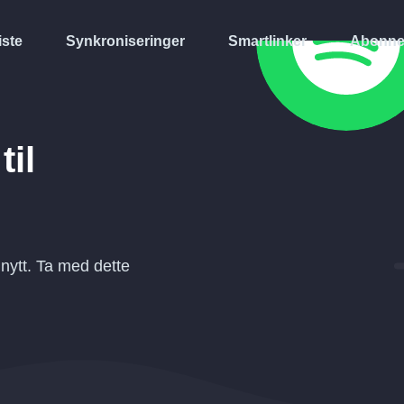
iste
Synkroniseringer
Smartlinker
Abonne
til
nytt. Ta med dette