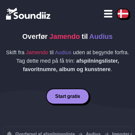
Overfør
Jamendo
til
Audius
Skift fra
Jamendo
til
Audius
uden at begynde forfra.
Tag dette med på få trin:
afspilningslister,
favoritnumre, album og kunstnere
.
Start gratis
Overførsel af afspilningsliste
Audius
Importer af