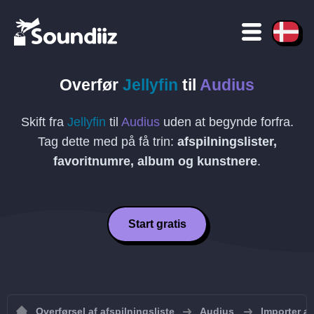
Overfør
Jellyfin
til
Audius
Skift fra
Jellyfin
til
Audius
uden at begynde forfra.
Tag dette med på få trin:
afspilningslister,
favoritnumre, album og kunstnere
.
Start gratis
Overførsel af afspilningsliste
Audius
Importer af