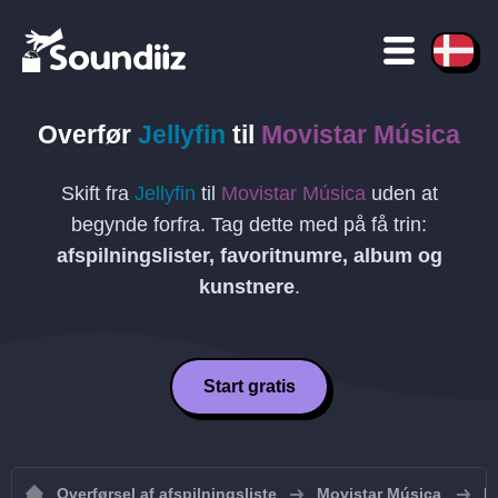
Overfør
Jellyfin
til
Movistar Música
Skift fra
Jellyfin
til
Movistar Música
uden at
begynde forfra. Tag dette med på få trin:
afspilningslister, favoritnumre, album og
kunstnere
.
Start gratis
Overførsel af afspilningsliste
Movistar Música
I