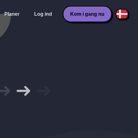
Planer
Log ind
Kom i gang nu