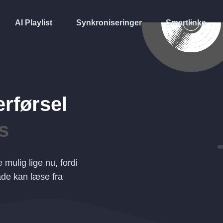
AI Playlist
Synkroniseringer
Smartlinks
erførsel
s
 mulig lige nu, fordi
åde kan læse fra