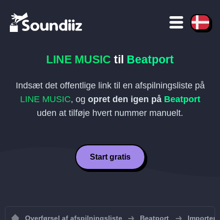
LINE MUSIC
til
Beatport
Indsæt det offentlige link til en afspilningsliste på
LINE MUSIC
, og
opret den igen på
Beatport
uden at tilføje hvert nummer manuelt.
Start gratis
Overførsel af afspilningsliste
Beatport
Importer a