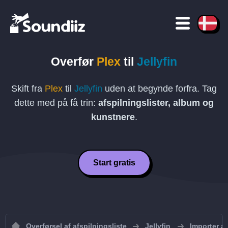
Overfør
Plex
til
Jellyfin
Skift fra
Plex
til
Jellyfin
uden at begynde forfra. Tag
dette med på få trin:
afspilningslister, album og
kunstnere
.
Start gratis
Overførsel af afspilningsliste
Jellyfin
Importer afs