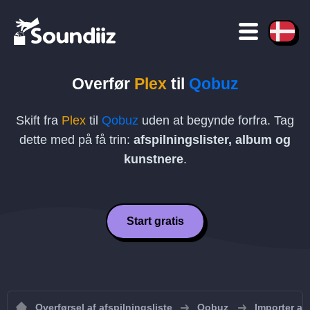
Overfør
Plex
til
Qobuz
Skift fra
Plex
til
Qobuz
uden at begynde forfra. Tag
dette med på få trin:
afspilningslister, album og
kunstnere
.
Start gratis
Overførsel af afspilningsliste
Qobuz
Importer afs