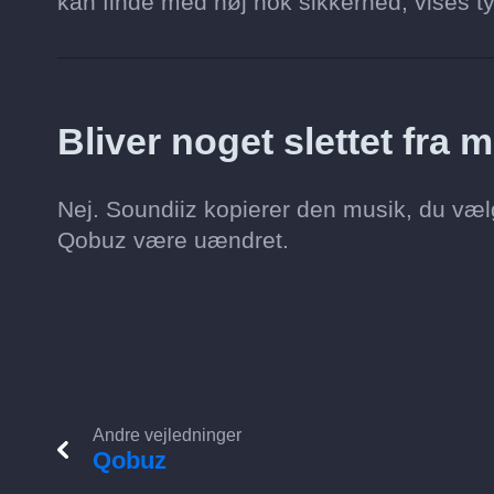
kan finde med høj nok sikkerhed, vises tyde
Bliver noget slettet fra
Nej. Soundiiz kopierer den musik, du vælg
Qobuz være uændret.
Andre vejledninger
Qobuz