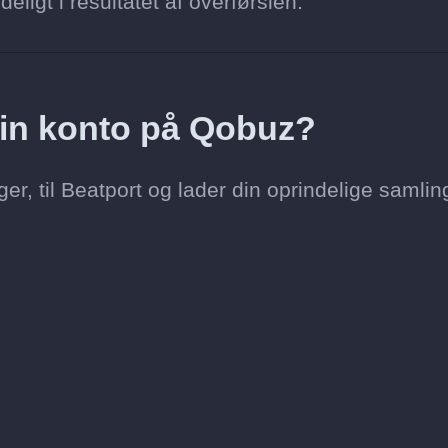
ligt i resultatet af overførslen.
 min konto på Qobuz?
er, til Beatport og lader din oprindelige samlin