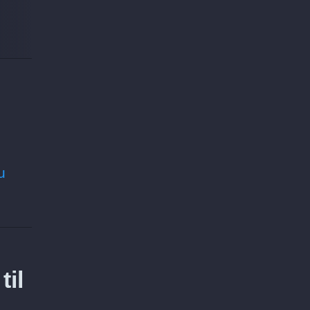
u
til