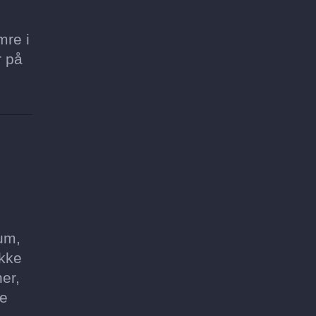
mre i
r på
bum,
ikke
er,
ke