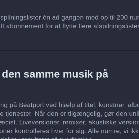
spilningslister én ad gangen med op til 200 nu
lt abonnement for at flytte flere afspilningsliste
z den samme musik på
g på Beatport ved hjælp af titel, kunstner, al
 tjenester. Når den er tilgængelig, gør den un
cist. Liveversioner, remixer, akustiske version
er kontrolleres hver for sig. Alle numre, vi ik