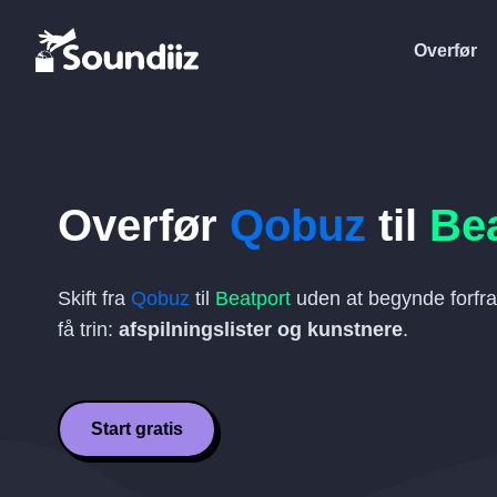
Overfør
Overfør
Qobuz
til
Be
Skift fra
Qobuz
til
Beatport
uden at begynde forfra
få trin:
afspilningslister og kunstnere
.
Start gratis