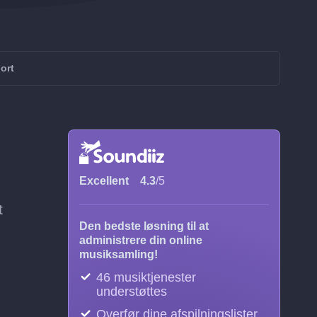
ort
Excellent
4.3
/5
t
Den bedste løsning til at
administrere din online
musiksamling!
46 musiktjenester
understøttes
Overfør dine afspilningslister