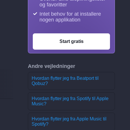
og favoritter
Intet behov for at installere
nogen applikation
Start gratis
Andre vejledninger
Hvordan flytter jeg fra Beatport til
Qobuz?
Hvordan flytter jeg fra Spotify til Apple
Music?
Hvordan flytter jeg fra Apple Music til
Spotify?