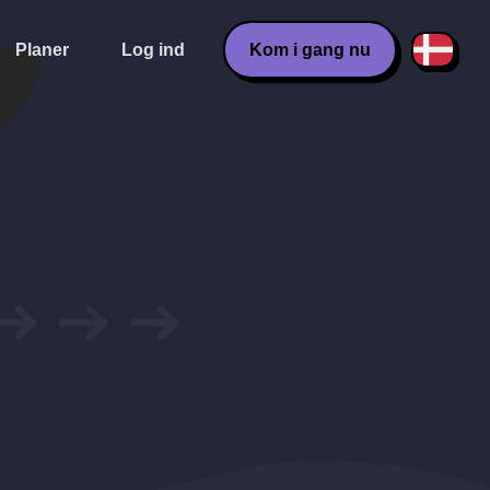
Planer
Log ind
Kom i gang nu