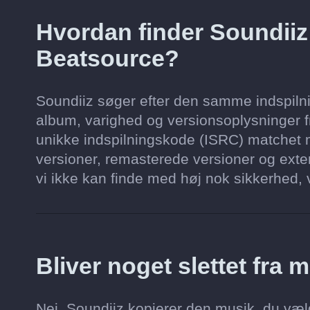
Hvordan finder Soundii
Beatsource?
Soundiiz søger efter den samme indspilnin
album, varighed og versionsoplysninger fr
unikke indspilningskode (ISRC) matchet m
versioner, remasterede versioner og exten
vi ikke kan finde med høj nok sikkerhed, vi
Bliver noget slettet fra
Nej. Soundiiz kopierer den musik, du vælg