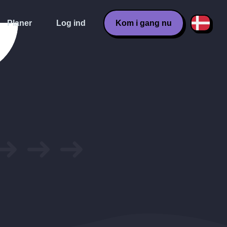
Planer
Log ind
Kom i gang nu