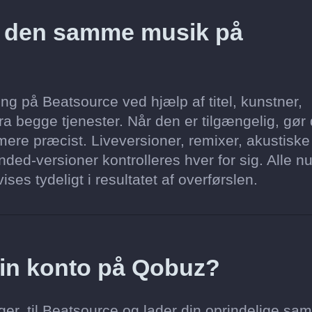
z den samme musik på
g på Beatsource ved hjælp af titel, kunstner,
a begge tjenester. Når den er tilgængelig, gør
ere præcist. Liveversioner, remixer, akustiske
ded-versioner kontrolleres hver for sig. Alle n
ses tydeligt i resultatet af overførslen.
 min konto på Qobuz?
er, til Beatsource og lader din oprindelige sam