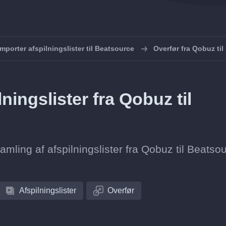
Importer afspilningslister til Beatsource
Overfør fra Qobuz ti
ingslister fra Qobuz til
samling af afspilningslister fra Qobuz til Beatso
Afspilningslister
Overfør