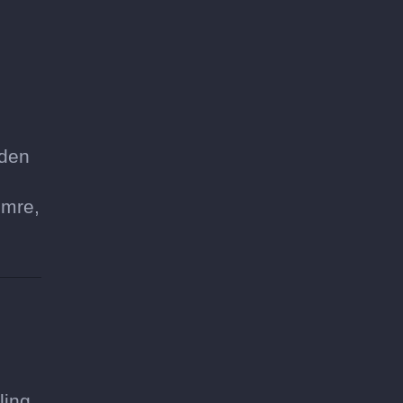
 den
umre,
ling