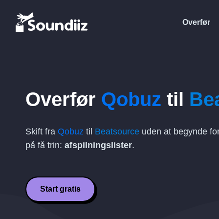
Overfør
Overfør
Qobuz
til
Be
Skift fra
Qobuz
til
Beatsource
uden at begynde for
på få trin:
afspilningslister
.
Start gratis