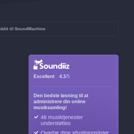
eddit til SoundMachine
Excellent
4.3
/5
Den bedste løsning til at
administrere din online
musiksamling!
46 musiktjenester
understøttes
Overfør dine afspilningslister