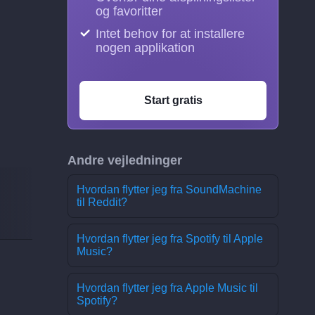
og favoritter
Intet behov for at installere
nogen applikation
Start gratis
Andre vejledninger
Hvordan flytter jeg fra SoundMachine
til Reddit?
Hvordan flytter jeg fra Spotify til Apple
Music?
Hvordan flytter jeg fra Apple Music til
Spotify?