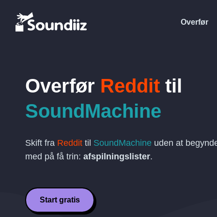
Overfør
Overfør
Reddit
til
SoundMachine
Skift fra
Reddit
til
SoundMachine
uden at begynde 
med på få trin:
afspilningslister
.
Start gratis