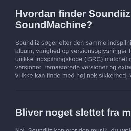
Hvordan finder Soundii
SoundMachine?
Soundiiz søger efter den samme indspilni
album, varighed og versionsoplysninger fr
unikke indspilningskode (ISRC) matchet m
versioner, remasterede versioner og exten
vi ikke kan finde med høj nok sikkerhed, vi
Bliver noget slettet fra 
Nej. Soundiiz kopierer den musik, du væl