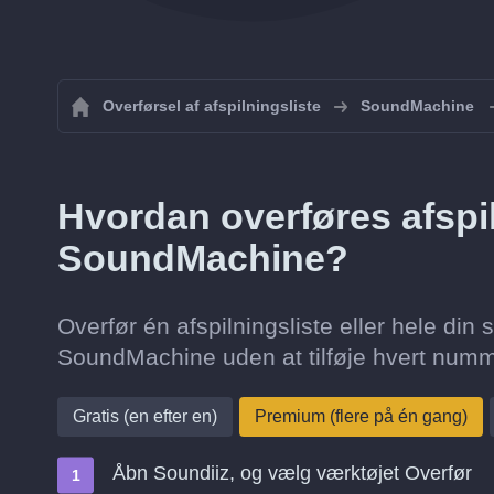
Overførsel af afspilningsliste
SoundMachine
Hvordan overføres afspiln
SoundMachine?
Overfør én afspilningsliste eller hele din s
SoundMachine uden at tilføje hvert num
Gratis (en efter en)
Premium (flere på én gang)
Åbn Soundiiz, og vælg værktøjet Overfør