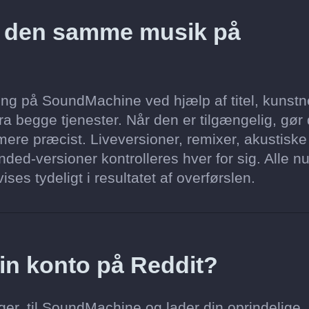
z den samme musik på
ng på SoundMachine ved hjælp af titel, kunstn
a begge tjenester. Når den er tilgængelig, gør
ere præcist. Liveversioner, remixer, akustiske
ded-versioner kontrolleres hver for sig. Alle n
ses tydeligt i resultatet af overførslen.
min konto på Reddit?
ger, til SoundMachine og lader din oprindelige