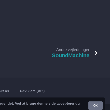
Andre vejledninger
SoundMachine
kt os
Udviklere (API)
uger det. Ved at bruge denne side accepterer du
OK