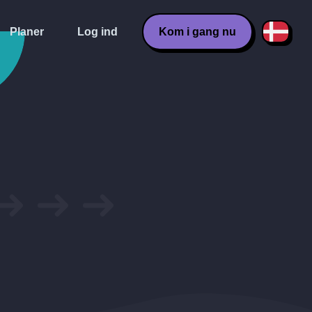
Planer
Log ind
Kom i gang nu