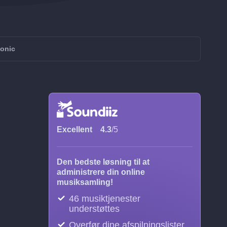
sonic
Excellent
4.3
/5
Den bedste løsning til at
administrere din online
musiksamling!
46 musiktjenester
understøttes
Overfør dine afspilningslister