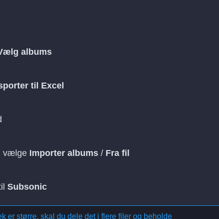
Vælg albums
porter til Excel
d
 vælge
Importer albums
/
Fra fil
il
Subsonic
 er større, skal du dele det i flere filer og beholde