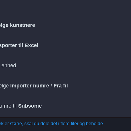
lge kunstnere
porter til Excel
n enhed
ælge
Importer numre
/
Fra fil
numre til
Subsonic
 er større, skal du dele det i flere filer og beholde