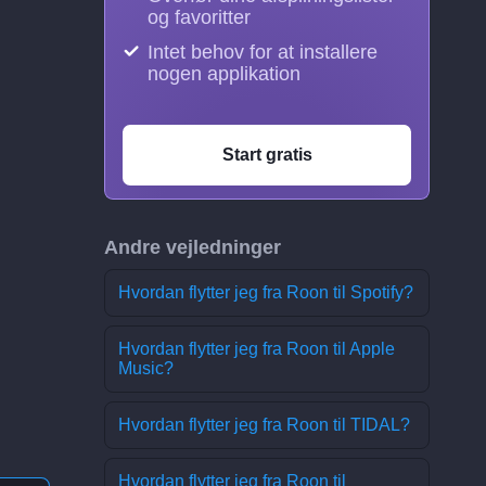
og favoritter
Intet behov for at installere
nogen applikation
Start gratis
Andre vejledninger
Hvordan flytter jeg fra Roon til Spotify?
Hvordan flytter jeg fra Roon til Apple
Music?
Hvordan flytter jeg fra Roon til TIDAL?
Hvordan flytter jeg fra Roon til