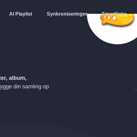
AI Playlist
Synkroniseringer
Smartlinks
ter, album,
ygge din samling op