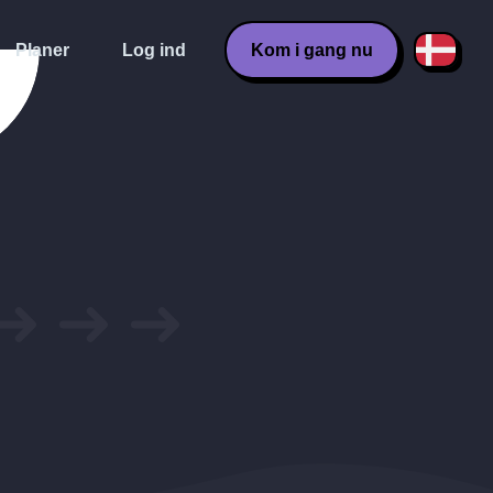
Planer
Log ind
Kom i gang nu