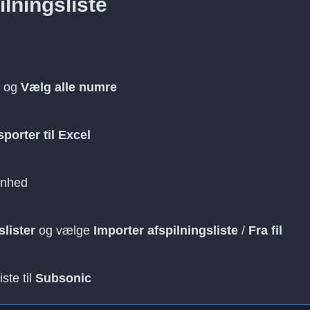
lningsliste
, og
Vælg alle numre
porter til Excel
enhed
slister
og vælge
Importer afspilningsliste
/
Fra fil
ste til
Subsonic