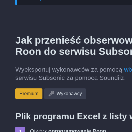
Jak przenieść obserwo
Roon do serwisu Subso
Wyeksportuj wykonawców za pomocą
wb
serwisu Subsonic za pomocą Soundiiz.
Premium
Wykonawcy
Plik programu Excel z lis
Otwórz
oprogramowanie Roon