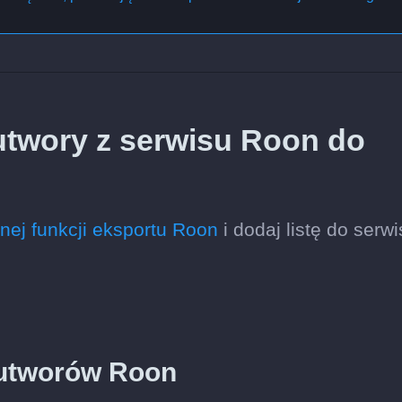
utwory z serwisu Roon do
ej funkcji eksportu Roon
i dodaj listę do serw
y utworów Roon