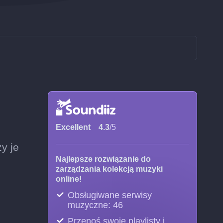
Excellent
4.3
/5
y je
Najlepsze rozwiązanie do
zarządzania kolekcją muzyki
online!
Obsługiwane serwisy
muzyczne: 46
Przenoś swoje playlisty i