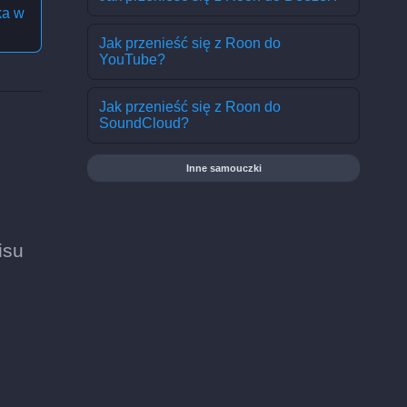
ka w
Jak przenieść się z Roon do
YouTube?
Jak przenieść się z Roon do
SoundCloud?
Inne samouczki
isu