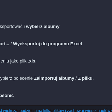
eksportować i
wybierz albumy
rt...
/
Wyeksportuj do programu Excel
eniu jako plik
.xls
.
ybierz polecenie
Zaimportuj albumy
/
Z pliku
.
bsonic
est większa, podziel ją na kilka plików i zachowaj wiersz nagłów