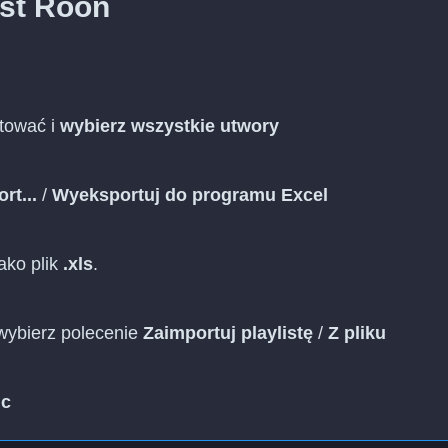
ist Roon
rtować i
wybierz wszystkie utwory
rt...
/
Wyeksportuj do programu Excel
ako plik
.xls
.
wybierz polecenie
Zaimportuj playlistę
/
Z pliku
ic