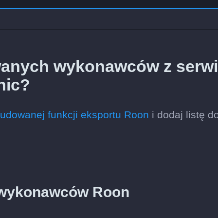
wanych wykonawców z serw
nic?
udowanej funkcji eksportu Roon
i dodaj listę d
ty wykonawców Roon