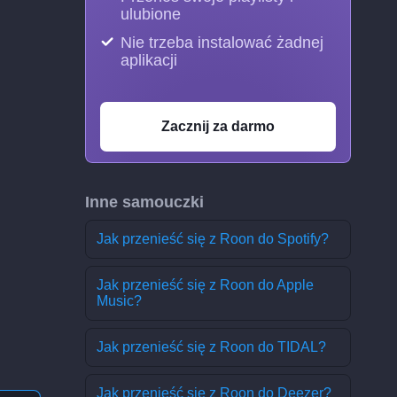
ulubione
Nie trzeba instalować żadnej
aplikacji
Zacznij za darmo
Inne samouczki
Jak przenieść się z Roon do Spotify?
Jak przenieść się z Roon do Apple
Music?
Jak przenieść się z Roon do TIDAL?
Jak przenieść się z Roon do Deezer?