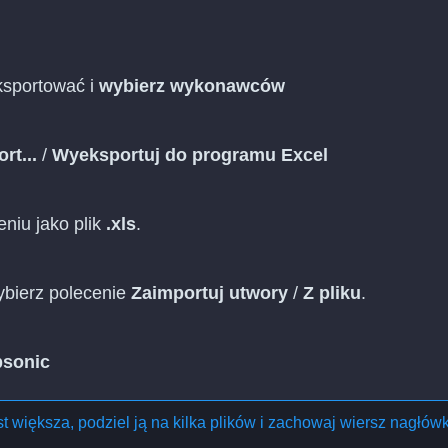
eksportować i
wybierz wykonawców
rt...
/
Wyeksportuj do programu Excel
niu jako plik
.xls
.
ybierz polecenie
Zaimportuj utwory
/
Z pliku
.
sonic
est większa, podziel ją na kilka plików i zachowaj wiersz nagłów