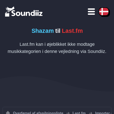
Shazam
til
Last.fm
Last.fm kan i øjeblikket ikke modtage
musikkategorien i denne vejledning via Soundiiz.
Overførsel af afspilningsliste
Last.fm
Importer af