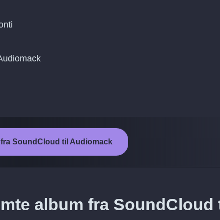
onti
l Audiomack
n fra SoundCloud til Audiomack
mte album fra SoundCloud t