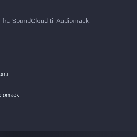
 fra SoundCloud til Audiomack.
onti
udiomack