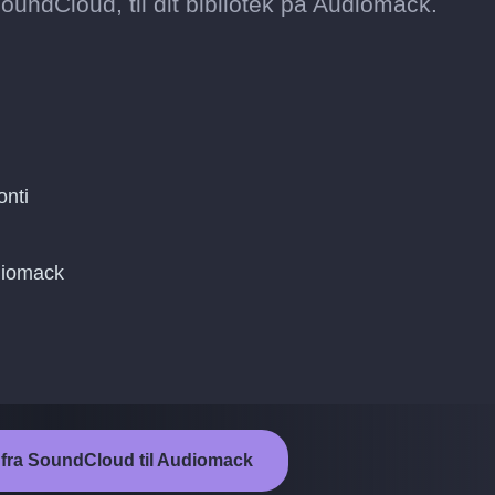
oundCloud, til dit bibliotek på Audiomack.
onti
udiomack
n fra SoundCloud til Audiomack