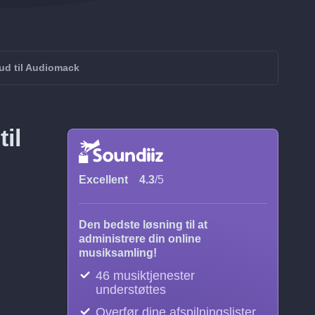
ud til Audiomack
il
Excellent
4.3
/5
Den bedste løsning til at
administrere din online
musiksamling!
46 musiktjenester
understøttes
Overfør dine afspilningslister