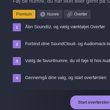
Føj de numre, du har liket eller gemt på S
Premium
Numre
Overfør
Åbn Soundiiz, og vælg værktøjet Overfør
Forbind dine SoundCloud- og Audiomack-k
Vælg de favoritnumre, du vil føje til hos A
Gennemgå dine valg, og start overførslen
Start overførsle