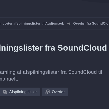
Importer afspilningslister til Audiomack
Overfør fra SoundClo
ningslister fra SoundCloud t
samling af afspilningslister fra SoundCloud til
manuelt.
Afspilningslister
Overfør