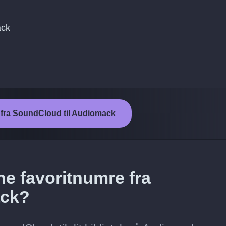
ack
n fra SoundCloud til Audiomack
ne favoritnumre fra
ack?