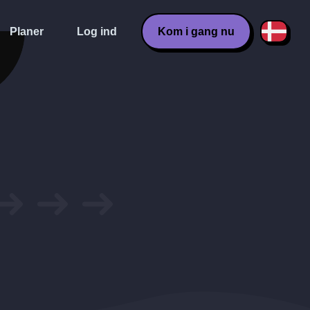
Planer
Log ind
Kom i gang nu