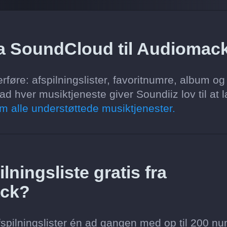
ra SoundCloud til Audiomac
øre: afspilningslister, favoritnumre, album og
d hver musiktjeneste giver Soundiiz lov til at 
m alle understøttede musiktjenester.
lningsliste gratis fra
ack?
spilningslister én ad gangen med op til 200 nu