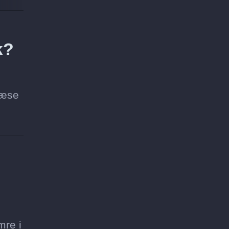
k?
læse
mre i