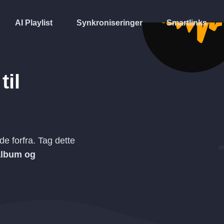
AI Playlist
Synkroniseringer
Smartlinks
til
e forfra. Tag dette
 album og