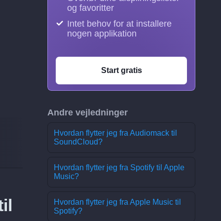
og favoritter
Intet behov for at installere
nogen applikation
Start gratis
Andre vejledninger
Hvordan flytter jeg fra Audiomack til
SoundCloud?
Hvordan flytter jeg fra Spotify til Apple
Music?
il
Hvordan flytter jeg fra Apple Music til
Spotify?