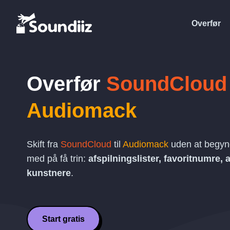
Overfør
Overfør
SoundCloud
Audiomack
Skift fra
SoundCloud
til
Audiomack
uden at begynd
med på få trin:
afspilningslister, favoritnumre,
kunstnere
.
Start gratis