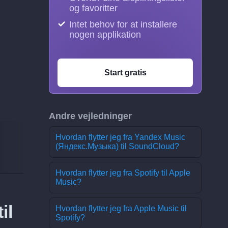
og favoritter
Intet behov for at installere
nogen applikation
Start gratis
Andre vejledninger
Hvordan flytter jeg fra Yandex Music
(Яндекс.Музыка) til SoundCloud?
Hvordan flytter jeg fra Spotify til Apple
Music?
il
Hvordan flytter jeg fra Apple Music til
Spotify?