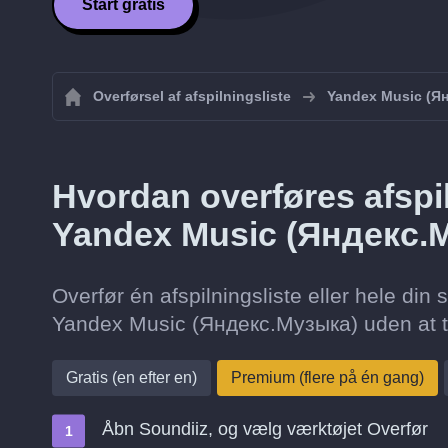
Start gratis
Overførsel af afspilningsliste
Yandex Music (Я
Hvordan overføres afspil
Yandex Music (Яндекс.
Overfør én afspilningsliste eller hele din 
Yandex Music (Яндекс.Музыка) uden at ti
Gratis (en efter en)
Premium (flere på én gang)
Åbn Soundiiz, og vælg værktøjet Overfør