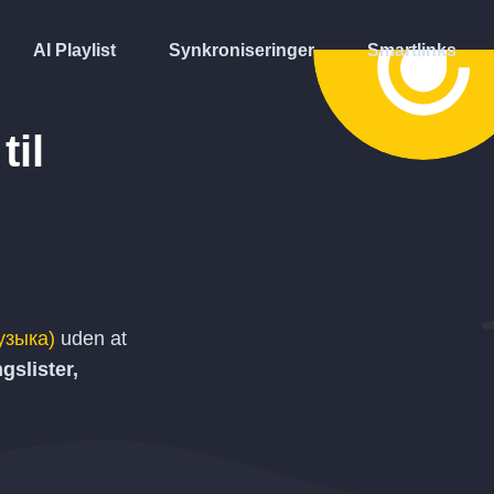
AI Playlist
Synkroniseringer
Smartlinks
til
узыка)
uden at
gslister,