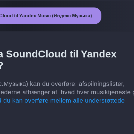
dCloud til Yandex Music (Яндекс.Музыка)
ra SoundCloud til Yandex
?
Музыка) kan du overføre: afspilningslister,
hederne afhænger af, hvad hver musiktjeneste 
 du kan overføre mellem alle understøttede