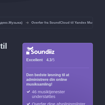
Яндекс.Музыка)
Overfør fra SoundCloud til Yandex Music (Ян
il
Excellent
4.3
/5
Den bedste løsning til at
administrere din online
musiksamling!
46 musiktjenester
understøttes
Overfør dine afspilningslister