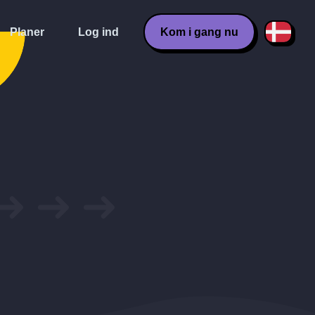
Planer
Log ind
Kom i gang nu