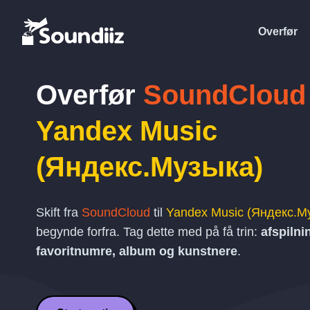
Overfør
Overfør
SoundCloud
Yandex Music
(Яндекс.Музыка)
Skift fra
SoundCloud
til
Yandex Music (Яндекс.М
begynde forfra. Tag dette med på få trin:
afspilnin
favoritnumre, album og kunstnere
.