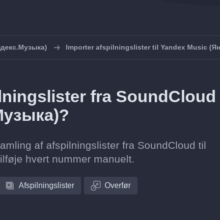
ндекс.Музыка)
Importer afspilningslister til Yandex Music (
ningslister fra SoundCloud t
Музыка)?
samling af afspilningslister fra SoundCloud til
lføje hvert nummer manuelt.
Afspilningslister
Overfør