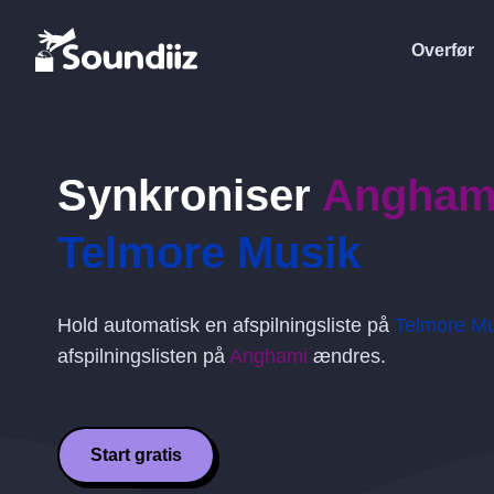
Overfør
Synkroniser
Angham
Telmore Musik
Hold automatisk en afspilningsliste på
Telmore Mu
afspilningslisten på
Anghami
ændres.
Start gratis