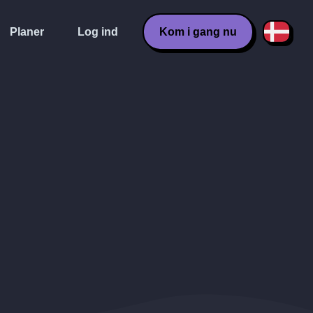
Planer
Log ind
Kom i gang nu