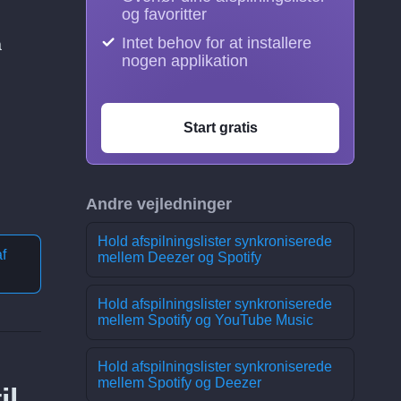
og favoritter
Intet behov for at installere
å
nogen applikation
Start gratis
Andre vejledninger
Hold afspilningslister synkroniserede
f
mellem Deezer og Spotify
Hold afspilningslister synkroniserede
mellem Spotify og YouTube Music
Hold afspilningslister synkroniserede
mellem Spotify og Deezer
il