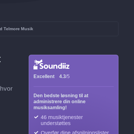
d Telmore Musik
t
Excellent
4.3
/5
 hvor
Den bedste løsning til at
administrere din online
musiksamling!
46 musiktjenester
understøttes
Overfør dine afspilningslister