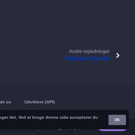
Andre vejledninger
Telmore Musik
kt os
Udviklere (API)
uger det. Ved at bruge denne side accepterer du
OK
Google Play