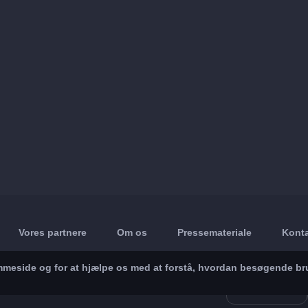
Vores partnere
Om os
Pressemateriale
Konta
jemmeside og for at hjælpe os med at forstå, hvordan besøgende br
App Store