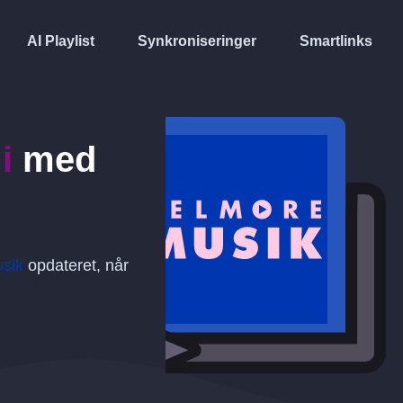
AI Playlist
Synkroniseringer
Smartlinks
i
med
sik
opdateret, når