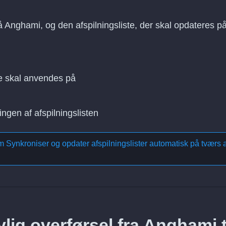
på Anghami, og den afspilningsliste, der skal opdateres p
e skal anvendes på
ingen af afspilningslisten
om
Synkroniser og opdater afspilningslister automatisk på tværs a
lig overførsel fra Anghami t