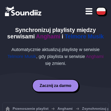
Synchronizuj playlisty między
serwisami
Anghami
i
Telmore Musik
Automatycznie aktualizuj playlistę w serwisie
Telmore Musik
, gdy playlista w serwisie
Anghami
się zmieni.
Zacznij za darmo
Przenoszenie playlist
Anghami
Zsynchronizuj pl