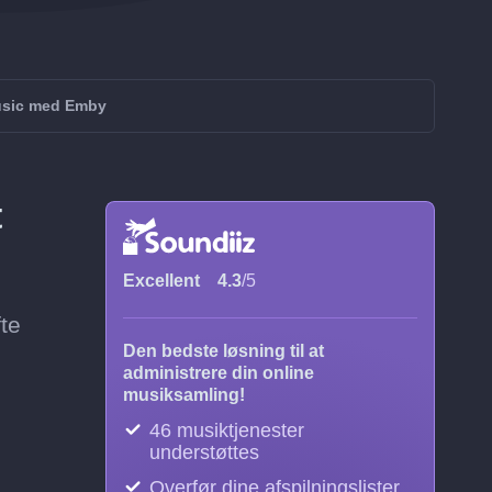
usic med Emby
t
Excellent
4.3
/5
te
Den bedste løsning til at
administrere din online
musiksamling!
46 musiktjenester
understøttes
Overfør dine afspilningslister