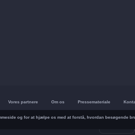
Vores partnere
Om os
Pressemateriale
Konta
jemmeside og for at hjælpe os med at forstå, hvordan besøgende br
App Store