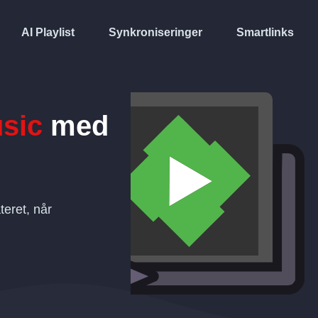
AI Playlist
Synkroniseringer
Smartlinks
sic
med
eret, når