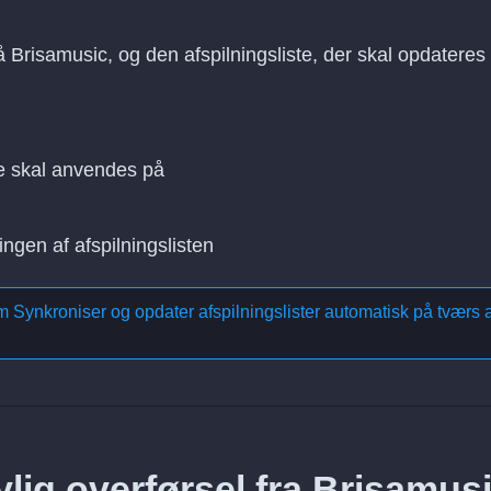
å Brisamusic, og den afspilningsliste, der skal opdateres
e skal anvendes på
ingen af afspilningslisten
om
Synkroniser og opdater afspilningslister automatisk på tværs a
lig overførsel fra Brisamus