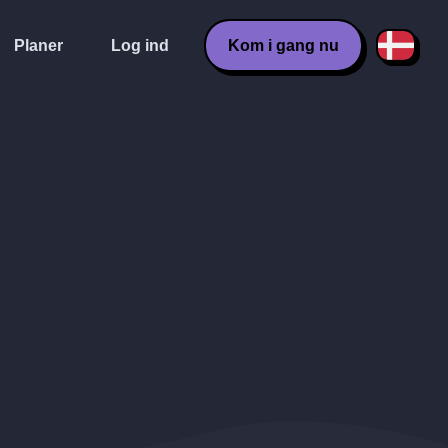
Planer
Log ind
Kom i gang nu