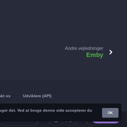
Andre vejledninger
Emby
kt os
Udviklere (API)
uger det. Ved at bruge denne side accepterer du
OK
Google Play