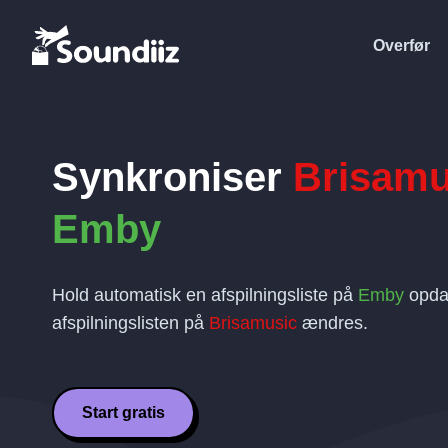
Overfør
Synkroniser
Brisamu
Emby
Hold automatisk en afspilningsliste på
Emby
opdat
afspilningslisten på
Brisamusic
ændres.
Start gratis