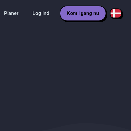
Planer
Log ind
Kom i gang nu