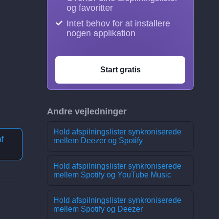
og favoritter
Intet behov for at installere
nogen applikation
Start gratis
Andre vejledninger
Hold afspilningslister synkroniserede
f
mellem Deezer og Spotify
Hold afspilningslister synkroniserede
mellem Spotify og YouTube Music
Hold afspilningslister synkroniserede
mellem Spotify og Deezer