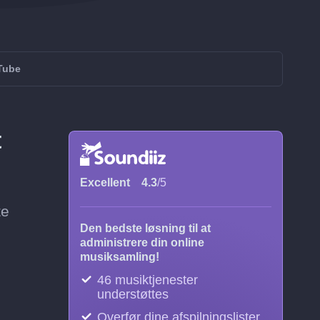
Tube
t
Excellent
4.3
/5
te
Den bedste løsning til at
administrere din online
musiksamling!
46 musiktjenester
understøttes
Overfør dine afspilningslister