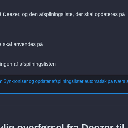
å Deezer, og den afspilningsliste, der skal opdateres på
e skal anvendes på
ingen af afspilningslisten
om
Synkroniser og opdater afspilningslister automatisk på tværs a
ig overførsel fra Deezer til