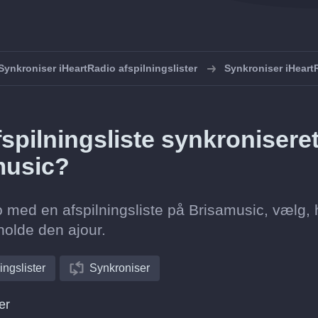
Synkroniser iHeartRadio afspilningslister
Synkroniser iHear
spilningsliste synkronisere
amusic?
o med en afspilningsliste på Brisamusic, vælg, 
holde den ajour.
ingslister
Synkroniser
er