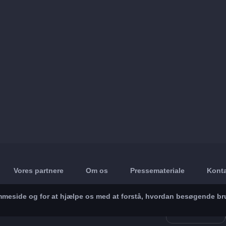
Vores partnere
Om os
Pressemateriale
Konta
jemmeside og for at hjælpe os med at forstå, hvordan besøgende br
App Store