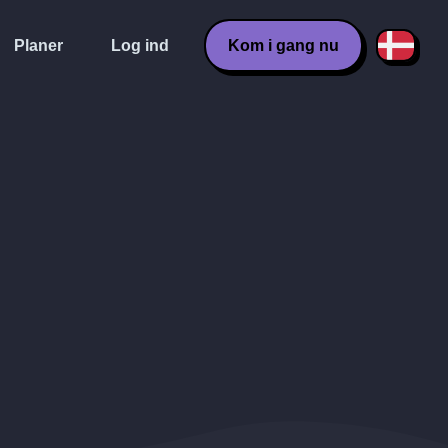
Planer
Log ind
Kom i gang nu