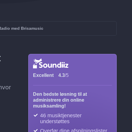
tRadio med Brisamusic
t
Excellent
4.3
/5
hvor
Den bedste løsning til at
administrere din online
musiksamling!
46 musiktjenester
understøttes
Overfør dine afspilningslister