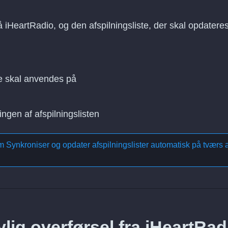
å iHeartRadio, og den afspilningsliste, der skal opdatere
e skal anvendes på
ingen af afspilningslisten
om
Synkroniser og opdater afspilningslister automatisk på tværs a
lig overførsel fra iHeartRad