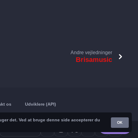
Andre vejledninger
Brisamusic
kt os
Udviklere (API)
uger det. Ved at bruge denne side accepterer du
OK
Google Play