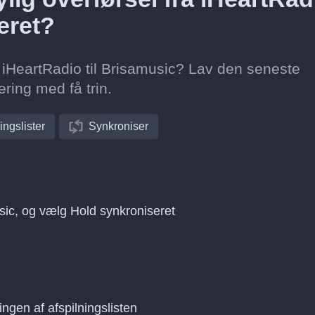
eret?
ra iHeartRadio til Brisamusic? Lav den seneste
ring med få trin.
ingslister
Synkroniser
usic, og vælg Hold synkroniseret
ingen af afspilningslisten