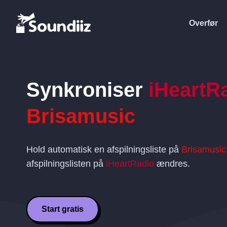
Overfør
Synkroniser
iHeartR
Brisamusic
Hold automatisk en afspilningsliste på
Brisamusic
afspilningslisten på
iHeartRadio
ændres.
Start gratis