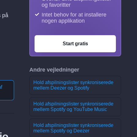
og favoritter
Intet behov for at installere
s på
nogen applikation
Start gratis
Andre vejledninger
Hold afspilningslister synkroniserede
f
mellem Deezer og Spotify
Hold afspilningslister synkroniserede
mellem Spotify og YouTube Music
Hold afspilningslister synkroniserede
mellem Spotify og Deezer
io