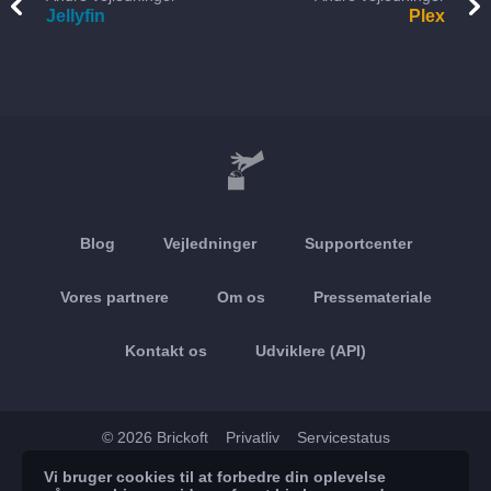
Jellyfin
Plex
Blog
Vejledninger
Supportcenter
Vores partnere
Om os
Pressemateriale
Kontakt os
Udviklere (API)
© 2026 Brickoft
Privatliv
Servicestatus
Vi bruger cookies til at forbedre din oplevelse
App Store
Google Play