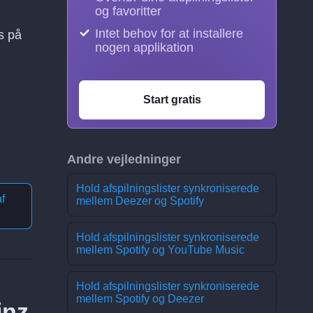
og favoritter
Intet behov for at installere
s på
nogen applikation
Start gratis
Andre vejledninger
Hold afspilningslister synkroniserede
f
mellem Deezer og Spotify
Hold afspilningslister synkroniserede
mellem Spotify og YouTube Music
Hold afspilningslister synkroniserede
mellem Spotify og Deezer
inz