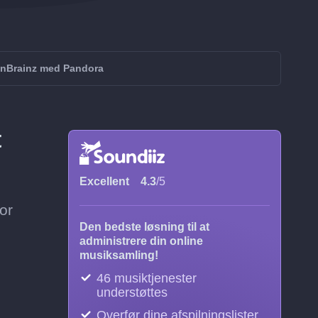
enBrainz med Pandora
t
Excellent
4.3
/5
or
Den bedste løsning til at
administrere din online
musiksamling!
46 musiktjenester
understøttes
Overfør dine afspilningslister