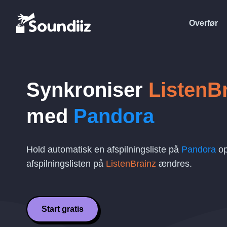
Overfør
Synkroniser
ListenB
med
Pandora
Hold automatisk en afspilningsliste på
Pandora
op
afspilningslisten på
ListenBrainz
ændres.
Start gratis