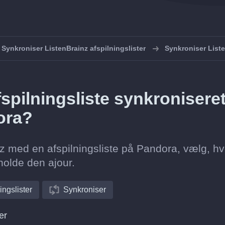
Synkroniser ListenBrainz afspilningslister
Synkroniser List
spilningsliste synkronisere
dora?
nz med en afspilningsliste på Pandora, vælg, hv
holde den ajour.
ingslister
Synkroniser
er