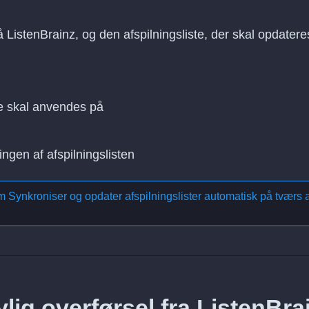
å ListenBrainz, og den afspilningsliste, der skal opdatere
e skal anvendes på
ingen af afspilningslisten
om
Synkroniser og opdater afspilningslister automatisk på tværs a
lig overførsel fra ListenBra