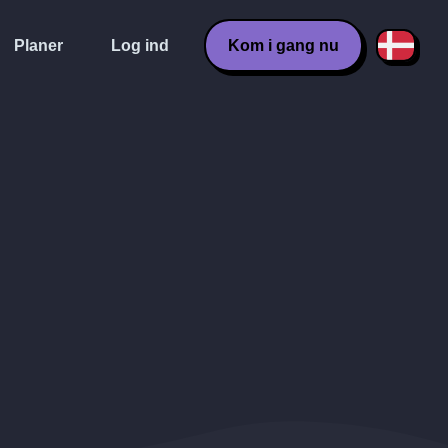
Planer
Log ind
Kom i gang nu