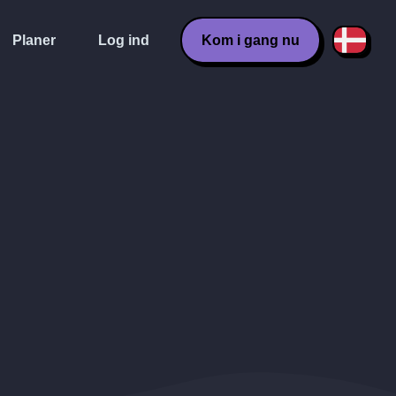
Planer
Log ind
Kom i gang nu