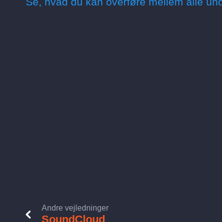
Se, hvad du kan overføre mellem alle und
Andre vejledninger
SoundCloud