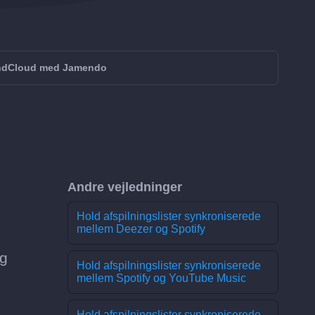
ndCloud med Jamendo
g
Andre vejledninger
Hold afspilningslister synkroniserede
mellem Deezer og Spotify
ig
Hold afspilningslister synkroniserede
mellem Spotify og YouTube Music
Hold afspilningslister synkroniserede