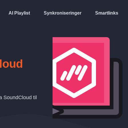
AI Playlist
Synkroniseringer
Smartlinks
loud
ra SoundCloud til