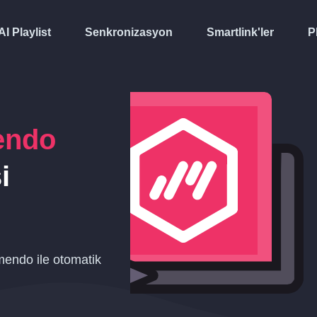
AI Playlist
Senkronizasyon
Smartlink'ler
P
endo
i
mendo ile otomatik