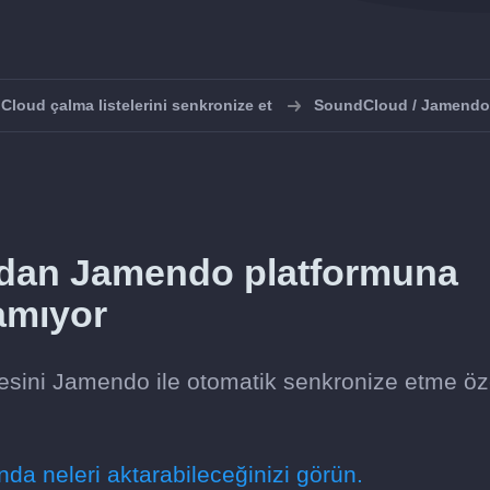
loud çalma listelerini senkronize et
SoundCloud / Jamendo 
dan Jamendo platformuna
amıyor
esini Jamendo ile otomatik senkronize etme öze
da neleri aktarabileceğinizi görün.