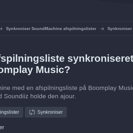
Synkroniser SoundMachine afspilningslister
Synkronise
spilningsliste synkronisere
oomplay Music?
hine med en afspilningsliste på Boomplay Musi
d Soundiiz holde den ajour.
ingslister
Synkroniser
er