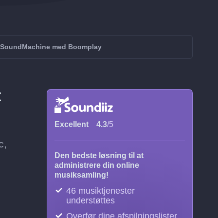
r SoundMachine med Boomplay
t
Excellent
4.3
/5
c,
Den bedste løsning til at
administrere din online
musiksamling!
46 musiktjenester
understøttes
Overfør dine afspilningslister