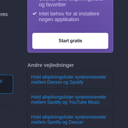
og favoritter
Intet behov for at installere
eres
nogen applikation
Start gratis
Andre vejledninger
Hold afspilningslister synkroniserede
f
mellem Deezer og Spotify
Hold afspilningslister synkroniserede
mellem Spotify og YouTube Music
Hold afspilningslister synkroniserede
mellem Spotify og Deezer