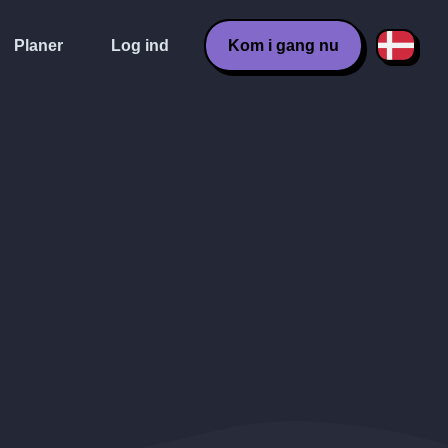
Planer
Log ind
Kom i gang nu