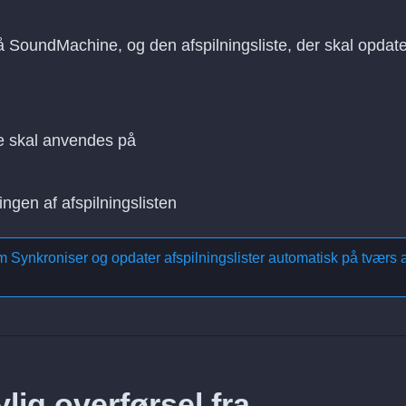
på SoundMachine, og den afspilningsliste, der skal opdat
e skal anvendes på
ingen af afspilningslisten
om
Synkroniser og opdater afspilningslister automatisk på tværs a
lig overførsel fra