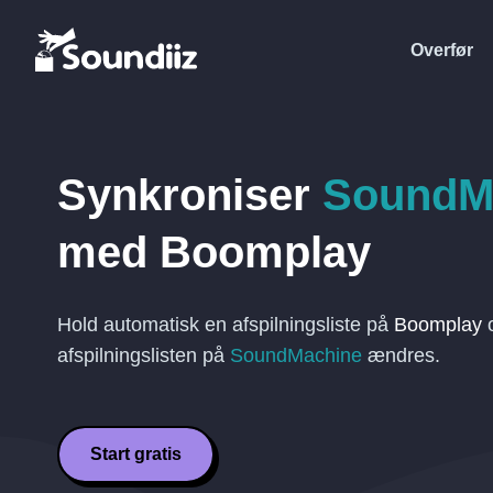
Overfør
Synkroniser
SoundM
med
Boomplay
Hold automatisk en afspilningsliste på
Boomplay
o
afspilningslisten på
SoundMachine
ændres.
Start gratis