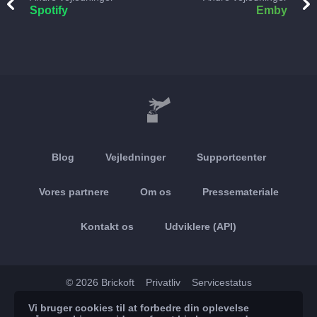
Spotify
Emby
Blog
Vejledninger
Supportcenter
Vores partnere
Om os
Pressemateriale
Kontakt os
Udviklere (API)
© 2026 Brickoft
Privatliv
Servicestatus
Vi bruger cookies til at forbedre din oplevelse
App Store
Google Play