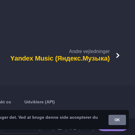
Andre vejledninger
Yandex Music (Яндекс.Музыка)
kt os
Udviklere (API)
uger det. Ved at bruge denne side accepterer du
OK
Google Play