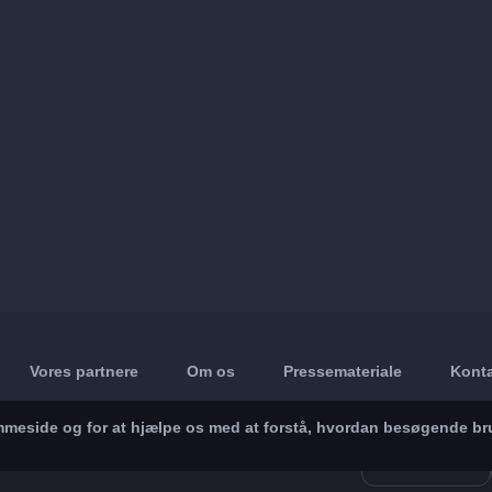
Vores partnere
Om os
Pressemateriale
Konta
jemmeside og for at hjælpe os med at forstå, hvordan besøgende br
App Store