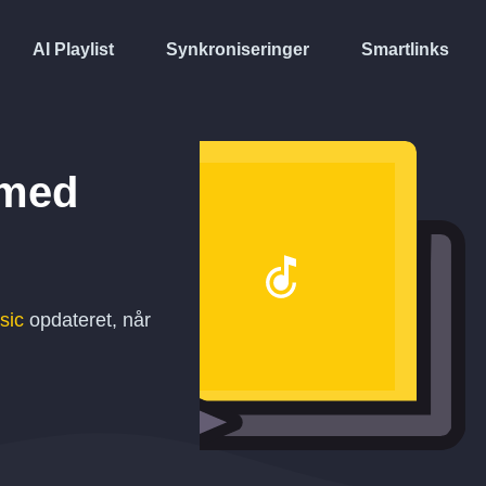
AI Playlist
Synkroniseringer
Smartlinks
med
sic
opdateret, når