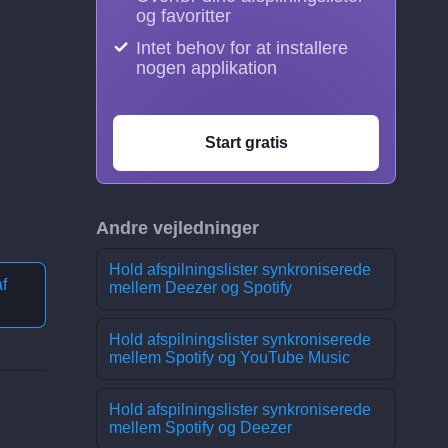
og favoritter
Intet behov for at installere
nogen applikation
Start gratis
Andre vejledninger
Hold afspilningslister synkroniserede
f
mellem Deezer og Spotify
Hold afspilningslister synkroniserede
mellem Spotify og YouTube Music
Hold afspilningslister synkroniserede
mellem Spotify og Deezer