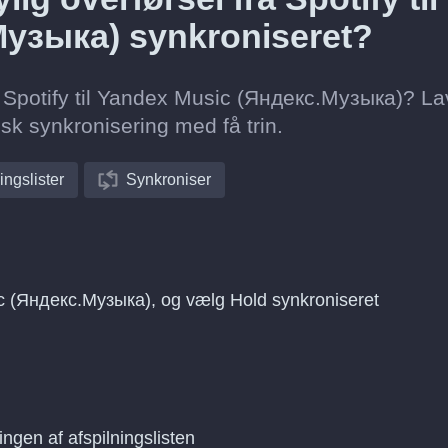
узыка) synkroniseret?
fra Spotify til Yandex Music (Яндекс.Музыка)? La
sk synkronisering med få trin.
ingslister
Synkroniser
sic (Яндекс.Музыка), og vælg Hold synkroniseret
ingen af afspilningslisten