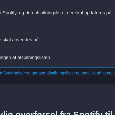
å Spotify, og den afspilningsliste, der skal opdateres på
e skal anvendes på
ingen af afspilningslisten
om
Synkroniser og opdater afspilningslister automatisk på tværs a
ig overførsel fra Spotify til