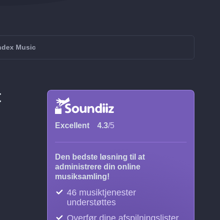
ndex Music
t
Excellent
4.3
/5
Den bedste løsning til at
administrere din online
musiksamling!
46 musiktjenester
understøttes
Overfør dine afspilningslister