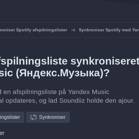
oniser Spotify afspilningslister
Synkroniser Spotify med Ya
spilningsliste synkronisere
Music (Яндекс.Музыка)?
d en afspilningsliste på Yandex Music
l opdateres, og lad Soundiiz holde den ajour.
ingslister
Synkroniser
er