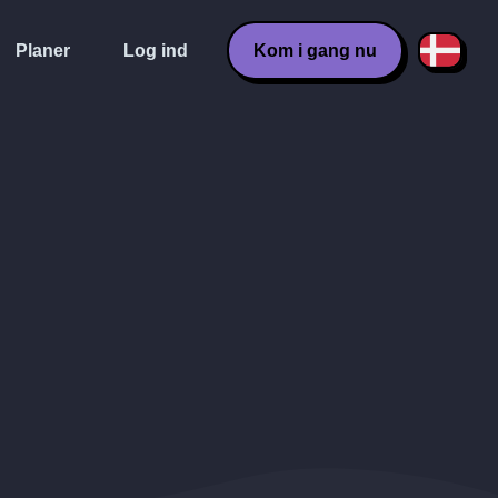
Planer
Log ind
Kom i gang nu