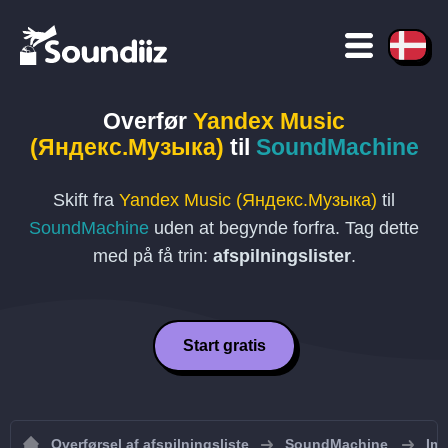
Overfør
Yandex Music
(Яндекс.Музыка)
til
SoundMachine
Skift fra
Yandex Music (Яндекс.Музыка)
til
SoundMachine
uden at begynde forfra. Tag dette
med på få trin:
afspilningslister
.
Start gratis
Overførsel af afspilningsliste
SoundMachine
Imp