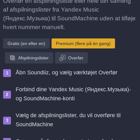
Overfør én afspilningsliste eller hele din samling
af afspilningslister fra Yandex Music
(Яндекс.Музыка) til SoundMachine uden at tilføje
hvert nummer manuelt.
Gratis (en efter en)
Premium (flere på én gang)
Afspilningslister
Overfør
Åbn Soundiiz, og vælg værktøjet Overfør
Forbind dine Yandex Music (Яндекс.Музыка)-
og SoundMachine-konti
Vælg de afspilningslister, du vil overføre til
SoundMachine