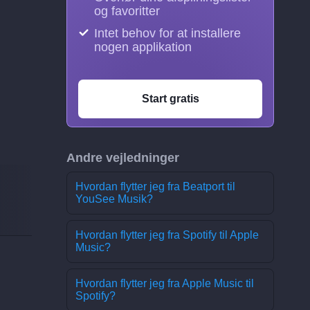
og favoritter
Intet behov for at installere
nogen applikation
Start gratis
Andre vejledninger
Hvordan flytter jeg fra Beatport til
YouSee Musik?
Hvordan flytter jeg fra Spotify til Apple
Music?
Hvordan flytter jeg fra Apple Music til
Spotify?