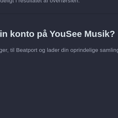
ligt i resultatet af overførslen.
 min konto på YouSee Musik?
er, til Beatport og lader din oprindelige samlin