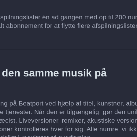
spilningslister én ad gangen med op til 200 nu
lt abonnement for at flytte flere afspilningsliste
z den samme musik på
g på Beatport ved hjælp af titel, kunstner, al
 tjenester. Når den er tilgængelig, gør den un
cist. Liveversioner, remixer, akustiske version
er kontrolleres hver for sig. Alle numre, vi ik