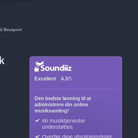
il Beatport
k
Excellent
4.3
/5
Den bedste løsning til at
administrere din online
musiksamling!
46 musiktjenester
understøttes
Overfør dine afspilningslister