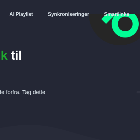
AI Playlist
Synkroniseringer
Smartlinks
ik
til
 forfra. Tag dette