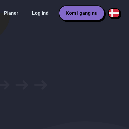
Planer
Log ind
Kom i gang nu