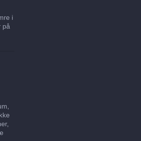
mre i
r på
bum,
ikke
er,
ke