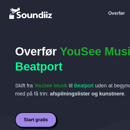
Overfør
Overfør
YouSee Mus
Beatport
Skift fra
YouSee Musik
til
Beatport
uden at begynde
med på få trin:
afspilningslister og kunstnere
.
Start gratis