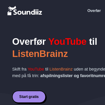
Overfør
Overfør
YouTube
til
ListenBrainz
Skift fra
YouTube
til
ListenBrainz
uden at begynde 
med på få trin:
afspilningslister og favoritnumr
Start gratis