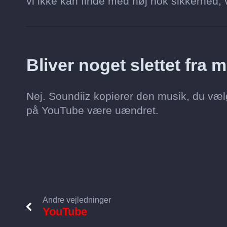
vi ikke kan finde med høj nok sikkerhed, vi
Bliver noget slettet fra
Nej. Soundiiz kopierer den musik, du vælg
på YouTube være uændret.
Andre vejledninger
YouTube