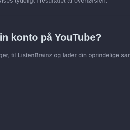
ses tydeligt i resultatet af overførslen.
 min konto på YouTube?
er, til ListenBrainz og lader din oprindelige sa