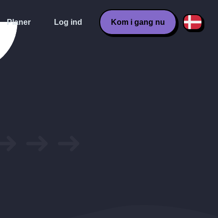
Planer
Log ind
Kom i gang nu