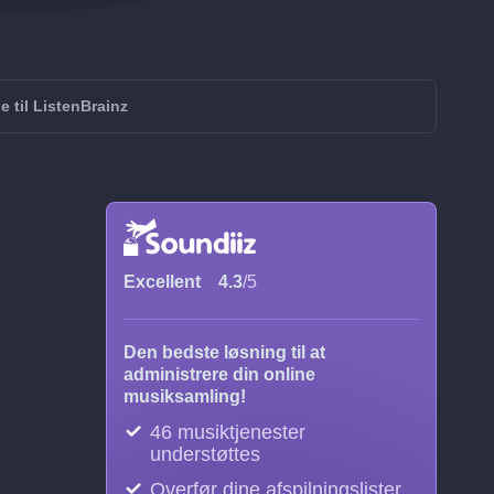
e til ListenBrainz
Excellent
4.3
/5
Den bedste løsning til at
administrere din online
musiksamling!
46 musiktjenester
understøttes
Overfør dine afspilningslister