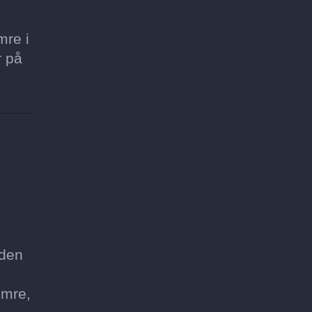
mre i
r på
 den
umre,