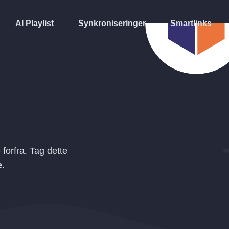
AI Playlist
Synkroniseringer
Smartlinks
forfra. Tag dette
e
.