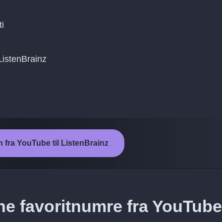
i
 ListenBrainz
n fra YouTube til ListenBrainz
e favoritnumre fra YouTube 