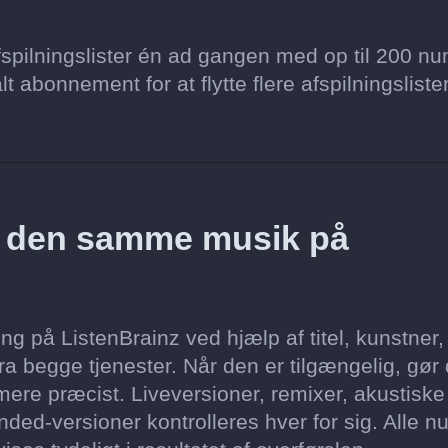
spilningslister én ad gangen med op til 200 nu
lt abonnement for at flytte flere afspilningsliste
z den samme musik på
g på ListenBrainz ved hjælp af titel, kunstner,
a begge tjenester. Når den er tilgængelig, gør
ere præcist. Liveversioner, remixer, akustiske
ded-versioner kontrolleres hver for sig. Alle n