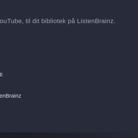
uTube, til dit bibliotek på ListenBrainz.
i
tenBrainz