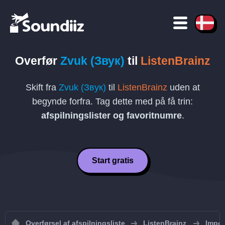
Overfør
Zvuk (Звук)
til
ListenBrainz
Skift fra
Zvuk (Звук)
til
ListenBrainz
uden at
begynde forfra. Tag dette med på få trin:
afspilningslister og favoritnumre
.
Start gratis
Overførsel af afspilningsliste
ListenBrainz
Import