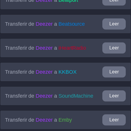
Transferir de
Deezer
a
Beatsource
Leer
Transferir de
Deezer
a
iHeartRadio
Leer
Transferir de
Deezer
a
KKBOX
Leer
Transferir de
Deezer
a
SoundMachine
Leer
Transferir de
Deezer
a
Emby
Leer