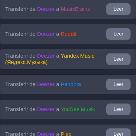
Transferir de
Deezer
a
MusicBrainz
Leer
Transferir de
Deezer
a
Reddit
Leer
Transferir de
Deezer
a
Yandex Music
Leer
(Яндекс.Музыка)
Transferir de
Deezer
a
Pandora
Leer
Transferir de
Deezer
a
YouSee Musik
Leer
Transferir de
Deezer
a
Plex
Leer