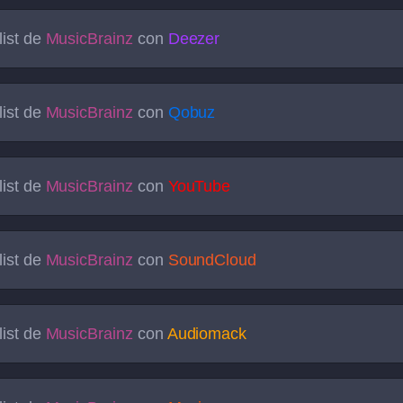
list de
MusicBrainz
con
Deezer
list de
MusicBrainz
con
Qobuz
list de
MusicBrainz
con
YouTube
list de
MusicBrainz
con
SoundCloud
list de
MusicBrainz
con
Audiomack