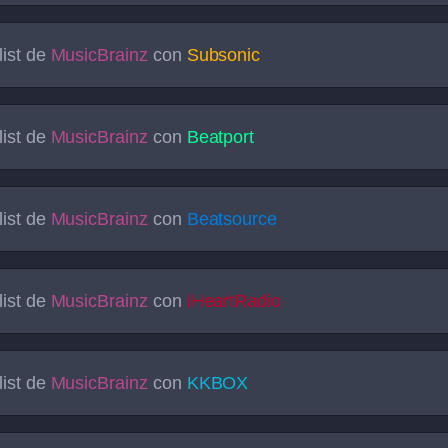
list de
MusicBrainz
con
Subsonic
list de
MusicBrainz
con
Beatport
list de
MusicBrainz
con
Beatsource
list de
MusicBrainz
con
iHeartRadio
list de
MusicBrainz
con
KKBOX