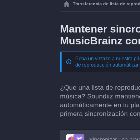
Transferencia de lista de repr
Mantener sincro
MusicBrainz co
Echa un vistazo a nuestra p
de reproducción automáticame
¿Que una lista de reproduc
música? Soundiiz mantiene
automáticamente en tu plat
primera sincronización co
Sincronizar una play