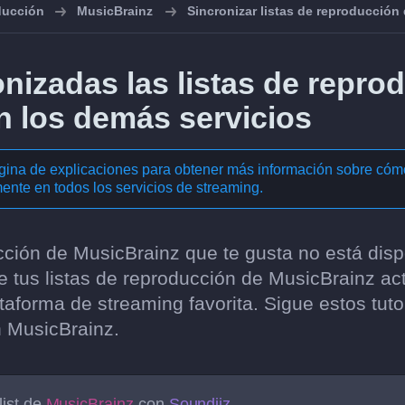
oducción
MusicBrainz
Sincronizar listas de reproducción
nizadas las listas de repro
n los demás servicios
ágina de explicaciones para obtener más información sobre có
nte en todos los servicios de streaming
.
ción de MusicBrainz que te gusta no está dispo
 tus listas de reproducción de MusicBrainz ac
aforma de streaming favorita. Sigue estos tutor
n MusicBrainz.
list de
MusicBrainz
con
Soundiiz