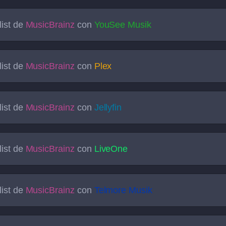
list de
MusicBrainz
con
YouSee Musik
list de
MusicBrainz
con
Plex
list de
MusicBrainz
con
Jellyfin
list de
MusicBrainz
con
LiveOne
list de
MusicBrainz
con
Telmore Musik