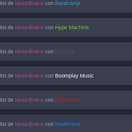
list de
MusicBrainz
con
Bandcamp
list de
MusicBrainz
con
Hype Machine
list de
MusicBrainz
con
Discogs
list de
MusicBrainz
con
Boomplay Music
list de
MusicBrainz
con
Brisamusic
list de
MusicBrainz
con
Navidrome