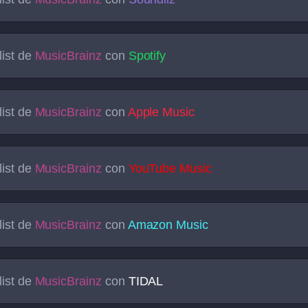
list de
MusicBrainz
con
Spotify
list de
MusicBrainz
con
Apple Music
list de
MusicBrainz
con
YouTube Music
list de
MusicBrainz
con
Amazon Music
list de
MusicBrainz
con
TIDAL