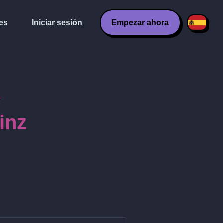
es
Iniciar sesión
Empezar ahora
e
inz