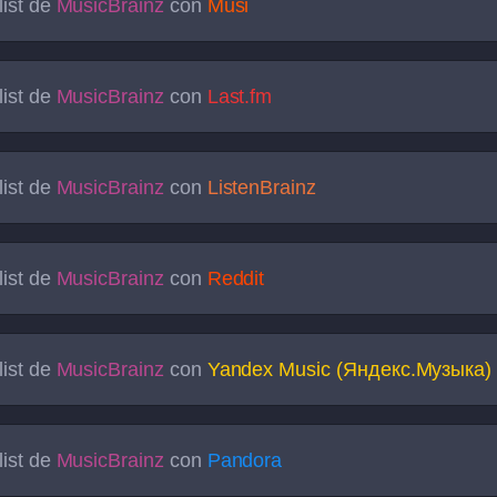
list de
MusicBrainz
con
Musi
list de
MusicBrainz
con
Last.fm
list de
MusicBrainz
con
ListenBrainz
list de
MusicBrainz
con
Reddit
list de
MusicBrainz
con
Yandex Music (Яндекс.Музыка)
list de
MusicBrainz
con
Pandora