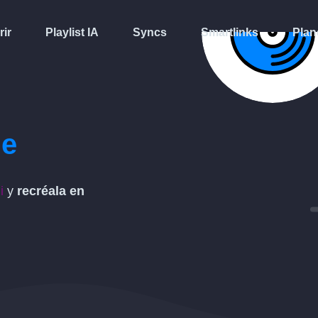
rir
Playlist IA
Syncs
Smartlinks
Plan
me
i
y
recréala en