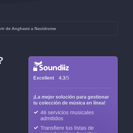
erir de Anghami a Navidrome
?
Excellent
4.3
/5
¡La mejor solución para gestionar
tu colección de música en línea!
46 servicios musicales
admitidos
Transfiere tus listas de