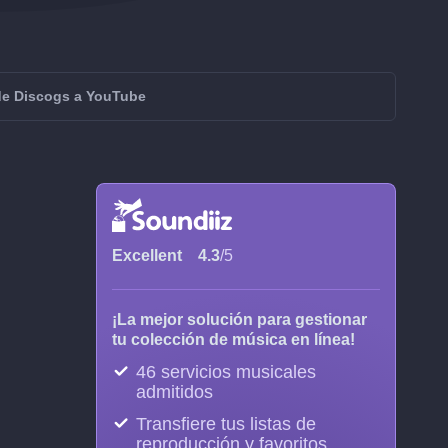
 de Discogs a YouTube
Excellent
4.3
/5
¡La mejor solución para gestionar
tu colección de música en línea!
46 servicios musicales
admitidos
Transfiere tus listas de
reproducción y favoritos