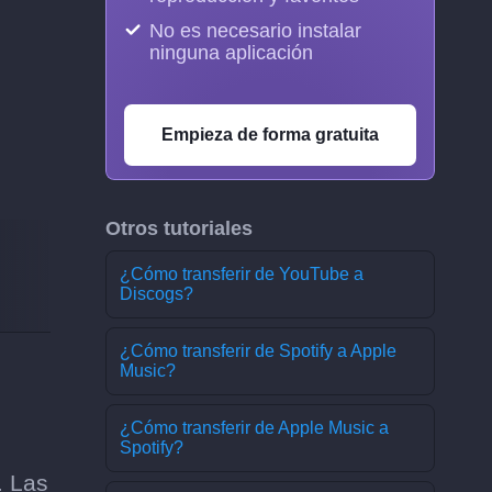
No es necesario instalar
ninguna aplicación
Empieza de forma gratuita
Otros tutoriales
¿Cómo transferir de YouTube a
Discogs?
¿Cómo transferir de Spotify a Apple
Music?
¿Cómo transferir de Apple Music a
Spotify?
. Las