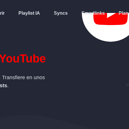
rir
Playlist IA
Syncs
Smartlinks
Plan
YouTube
 Transfiere en unos
ists
.