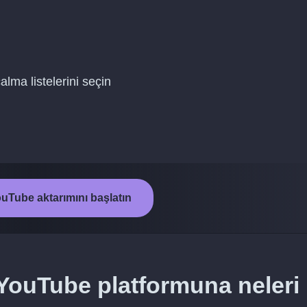
lma listelerini seçin
uTube aktarımını başlatın
YouTube platformuna neleri