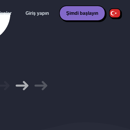
lanlar
Giriş yapın
Şimdi başlayın