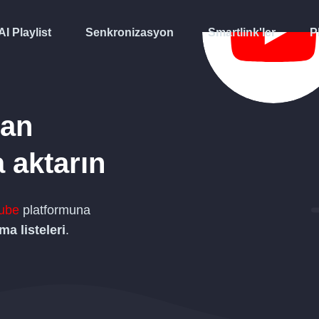
AI Playlist
Senkronizasyon
Smartlink'ler
P
dan
 aktarın
ube
platformuna
ma listeleri
.