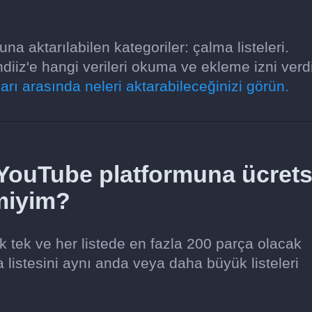
 aktarılabilen kategoriler: çalma listeleri.
iiz'e hangi verileri okuma ve ekleme izni verd
rı arasında neleri aktarabileceğinizi görün.
YouTube platformuna ücrets
 miyim?
tek tek ve her listede en fazla 200 parça olacak
a listesini aynı anda veya daha büyük listeleri