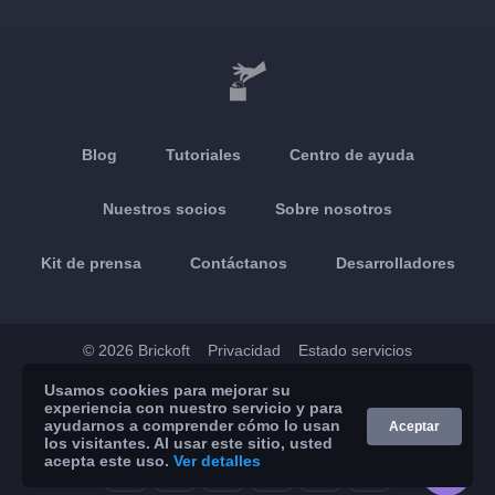
Blog
Tutoriales
Centro de ayuda
Nuestros socios
Sobre nosotros
Kit de prensa
Contáctanos
Desarrolladores
© 2026 Brickoft
Privacidad
Estado servicios
Usamos cookies para mejorar su
App Store
Google Play
experiencia con nuestro servicio y para
ayudarnos a comprender cómo lo usan
Aceptar
los visitantes. Al usar este sitio, usted
acepta este uso.
Ver detalles