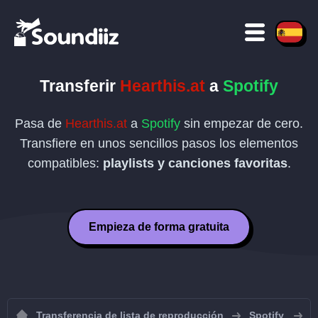
Transferir
Hearthis.at
a
Spotify
Pasa de
Hearthis.at
a
Spotify
sin empezar de cero.
Transfiere en unos sencillos pasos los elementos
compatibles:
playlists y canciones favoritas
.
Empieza de forma gratuita
Transferencia de lista de reproducción
Spotify
I