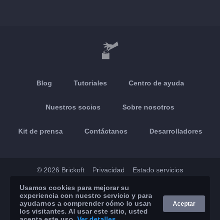
Blog
Tutoriales
Centro de ayuda
Nuestros socios
Sobre nosotros
Kit de prensa
Contáctanos
Desarrolladores
© 2026 Brickoft
Privacidad
Estado servicios
Usamos cookies para mejorar su
App Store
Google Play
experiencia con nuestro servicio y para
ayudarnos a comprender cómo lo usan
Aceptar
los visitantes. Al usar este sitio, usted
acepta este uso.
Ver detalles