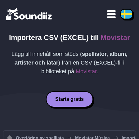
Importera
CSV (EXCEL)
till
Movistar
Lägg till innehåll som stöds (
spellistor, album,
artister och låtar
) från en
CSV (EXCEL)
-fil i
biblioteket på
Movistar
.
Starta gratis
Överföring av spellista
Movistar Música
Importer